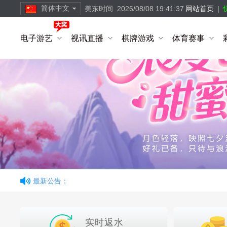
简体中文
美东时间
2026/08/08 19:41:37
网站首页
|
繁體中文
电子游艺
视讯直播
棋牌游戏
体育赛事
简体中文
English
最新公告：
实时返水