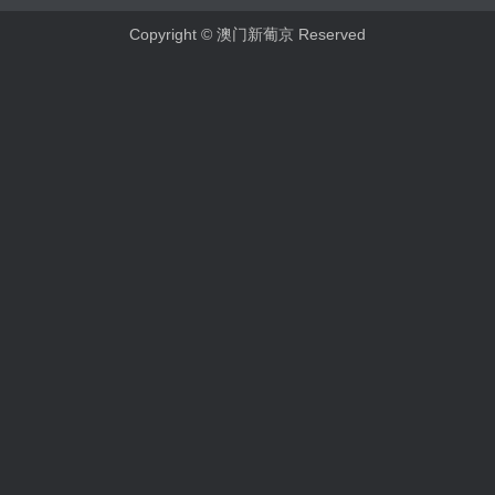
Copyright © 澳门新葡京 Reserved