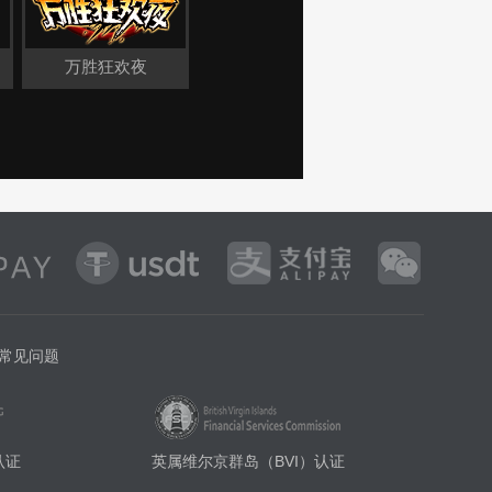
万胜狂欢夜
常见问题
认证
英属维尔京群岛（BVI）认证