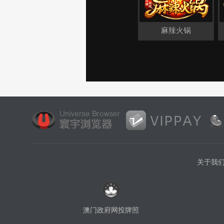
麻辣火锅
关于我
澳门政府网投牌照