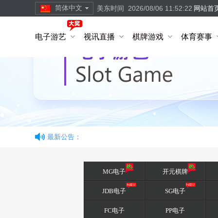
简体中文
美东时间
2026/08/06 11:52:23
网站首
繁體中文
电子游艺
视讯直播
棋牌游戏
体育赛事
简体中文
English
最新公告：
MG电子
开元棋牌
JDB电子
SG电子
FC电子
PP电子