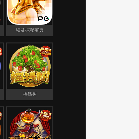
埃及探秘宝典
摇钱树