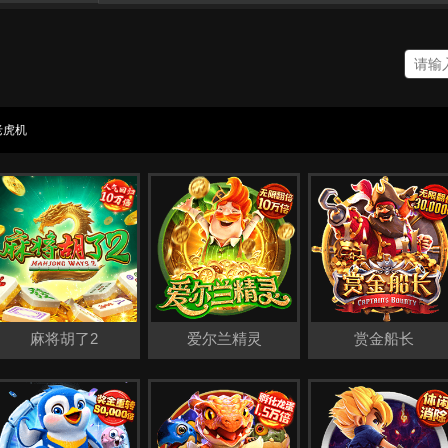
老虎机
麻将胡了2
爱尔兰精灵
赏金船长