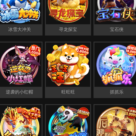
冰雪大冲关
寻龙探宝
宝石侠
逆袭的小红帽
旺旺旺
抓抓乐